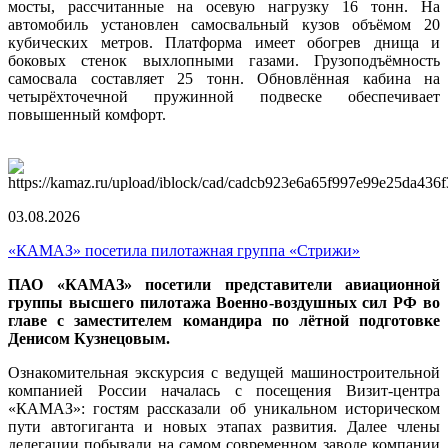
мосты, рассчитанные на осевую нагрузку 16 тонн. На
автомобиль установлен самосвальный кузов объёмом 20
кубических метров. Платформа имеет обогрев днища и
боковых стенок выхлопными газами. Грузоподъёмность
самосвала составляет 25 тонн. Обновлённая кабина на
четырёхточечной пружинной подвеске обеспечивает
повышенный комфорт.
03.08.2026
«КАМАЗ» посетила пилотажная группа «Стрижи»
ПАО «КАМАЗ» посетили представители авиационной
группы высшего пилотажа Военно-воздушных сил РФ во
главе с заместителем командира по лётной подготовке
Денисом Кузнецовым.
Ознакомительная экскурсия с ведущей машиностроительной
компанией России началась с посещения Визит-центра
«КАМАЗ»: гостям рассказали об уникальном историческом
пути автогиганта и новых этапах развития. Далее члены
делегации побывали на самом современном заводе компании