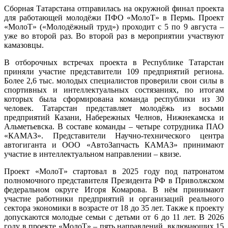
Сборная Татарстана отправилась на окружной финал проекта
для работающей молодёжи ПФО «МолоТ» в Пермь. Проект
«МолоТ» («Молодёжный труд») проходит с 5 по 9 августа –
уже во второй раз. Во второй раз в мероприятии участвуют
камазовцы.
В отборочных встречах проекта в Республике Татарстан
приняли участие представители 109 предприятий региона.
Более 2,6 тыс. молодых специалистов проверили свои силы в
спортивных и интеллектуальных состязаниях, по итогам
которых была сформирована команда республики из 30
человек. Татарстан представляет молодёжь из восьми
предприятий Казани, Набережных Челнов, Нижнекамска и
Альметьевска. В составе команды – четыре сотрудника ПАО
«КАМАЗ». Представители Научно-технического центра
автогиганта и ООО «АвтоЗапчасть КАМАЗ» принимают
участие в интеллектуальном направлении – квизе.
Проект «МолоТ» стартовал в 2025 году под патронатом
полномочного представителя Президента РФ в Приволжском
федеральном округе Игоря Комарова. В нём принимают
участие работники предприятий и организаций реального
сектора экономики в возрасте от 18 до 35 лет. Также к проекту
допускаются молодые семьи с детьми от 6 до 11 лет. В 2026
году в проекте «МолоТ» – пять направлений, включающих 15