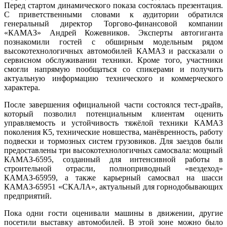
Перед стартом динамического показа состоялась презентация.
С приветственными словами к аудитории обратился
генеральный директор Торгово-финансовой компании
«КАМАЗ» Андрей Кожевников. Эксперты автогиганта
познакомили гостей с обширным модельным рядом
высокотехнологичных автомобилей КАМАЗ и рассказали о
сервисном обслуживании техники. Кроме того, участники
смогли напрямую пообщаться со спикерами и получить
актуальную информацию технического и коммерческого
характера.
После завершения официальной части состоялся тест-драйв,
который позволил потенциальным клиентам оценить
управляемость и устойчивость тяжёлой техники КАМАЗ
поколения К5, технические новшества, манёвренность, работу
подвески и тормозных систем грузовиков. Для заездов были
предоставлены три высокотехнологичных самосвала: мощный
КАМАЗ-6595, созданный для интенсивной работы в
строительной отрасли, полноприводный «вездеход»
КАМАЗ-65959, а также карьерный самосвал на шасси
КАМАЗ-65951 «СКАЛА», актуальный для горнодобывающих
предприятий.
Пока одни гости оценивали машины в движении, другие
посетили выставку автомобилей. В этой зоне можно было