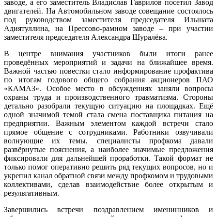
заводе, а его заместитель Владислав Гаврилов посетил Завод
двигателей. На Автомобильном заводе совещание состоялось
под руководством заместителя председателя Ильшата
Адиятуллина, на Прессово‑рамном заводе – при участии
заместителя председателя Александра Шуралёва.
В центре внимания участников были итоги ранее
проведённых мероприятий и задачи на ближайшее время.
Важной частью повестки стало информирование профактива
по итогам годового общего собрания акционеров ПАО
«КАМАЗ». Особое место в обсуждениях заняли вопросы
охраны труда и производственного травматизма. Стороны
детально разобрали текущую ситуацию на площадках. Ещё
одной значимой темой стала смена поставщика питания на
предприятии. Важным элементом каждой встречи стало
прямое общение с сотрудниками. Работники озвучивали
волнующие их темы, специалисты профкома давали
развёрнутые пояснения, а наиболее значимые предложения
фиксировали для дальнейшей проработки. Такой формат не
только помог оперативно решить ряд текущих вопросов, но и
укрепил канал обратной связи между профкомом и трудовыми
коллективами, сделав взаимодействие более открытым и
результативным.
Завершились встречи поздравлением именинников и