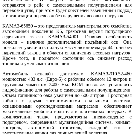
отправятся в рейс с самосвальными полуприцепами для
перевозки угля, при этом будет обеспечен взвешенный подход
к организации перевозок без нарушения весовых нагрузок.
КАМАЗ-65659 – это представитель магистрального семейства
автомобилей поколения К5, трёхосная версия популярного
седельного тягача КАМАЗ-54901. Главная особенность
модели – наличие дополнительной подъёмной оси. Она
позволяет увеличить полную массу автопоезда до 44 тонн без
нарушений закона в области ограничения весовых нагрузок.
Кроме того, в поднятом состоянии ось снижает расход
топлива и уменьшает износ шин.
Автомобиль оснащён двигателем KAMAЗ-910.52-460
мощностью 483 л.с. (Евро-5) с рабочим объёмом 12 литров и
крутящим моментом 2400 Нм. КОМ позволяет установить
гидрофикацию для работы с самосвальными полуприцепами.
Объём топливного бака увеличен до 600 литров. Просторная
кабина с двумя эргономичными спальными местами,
оснащёнными ортопедическими матрасами, обеспечивает
максимальное удобство водителя в длительных поездках. В
комплектации также предусмотрены пневмосиденье с
подогревом, современная мультимедийная система, климат-
контроль, автономный отопитель, складной стол и
вместительные ящики для личных вещей водителя.