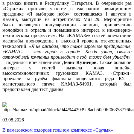
в рамках визита в Республику Татарстан. В очередной раз
«Стрижи» приняли участие в ежегодном авиационном
празднике «Я выбираю небо», состоявшемся 1 августа в
Казани, выступив на истребителях МиГ-29. Мероприятие
было посвящено популяризации авиации, привлечению
молодёжи в отрасль и повышению интереса к инженерно-
техническим профессиям. На «КАМАЗе» гостей впечатлили
масштабы производства и высокий уровень отечественных
технологий.
«Я не ожидал, что такое огромное предприятие,
«КАМАЗ» – это город в городе. Когда узнал, сколько
автомобилей компания производит в год, тоже был удивлён»
,
– поделился впечатлениями
Денис Кузнецов
. Также большой
интерес у гостей вызвала новая линейка
высокотехнологичных грузовиков КАМАЗ. «Стрижи»
проехали за рулём флагмана модельного ряда К5 –
магистрального тягача КАМАЗ-54901, который был
предоставлен для тест-драйва.
03.08.2026
В камазовском оздоровительном комплексе «Саулык»