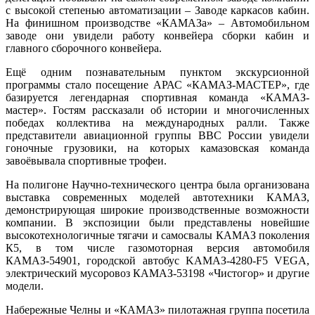
с высокой степенью автоматизации – Заводе каркасов кабин.
На финишном производстве «КАМАЗа» – Автомобильном
заводе они увидели работу конвейера сборки кабин и
главного сборочного конвейера.
Ещё одним познавательным пунктом экскурсионной
программы стало посещение АРАС «КАМАЗ-МАСТЕР», где
базируется легендарная спортивная команда «КАМАЗ-
мастер». Гостям рассказали об истории и многочисленных
победах коллектива на международных ралли. Также
представители авиационной группы ВВС России увидели
гоночные грузовики, на которых камазовская команда
завоёвывала спортивные трофеи.
На полигоне Научно-технического центра была организована
выставка современных моделей автотехники КАМАЗ,
демонстрирующая широкие производственные возможности
компании. В экспозиции были представлены новейшие
высокотехнологичные тягачи и самосвалы КАМАЗ поколения
К5, в том числе газомоторная версия автомобиля
КАМАЗ-54901, городской автобус KAMAЗ-4280-F5 VEGA,
электрический мусоровоз КАМАЗ-53198 «Чистогор» и другие
модели.
Набережные Челны и «КАМАЗ» пилотажная группа посетила