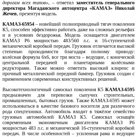
дорогам всех типов»
, – отметил
заместитель генерального
директора Магаданского автоцентра «КАМАЗ» Николай
Жечев
, презентуя модель.
КАМАЗ-65954
– новейший полноприводный тягач поколения
К5, способен эффективно работать даже на сложных рельефах
и в условиях бездорожья. Модель оснащается двигателем
КАМАЗ Р6 мощностью 483/560 л.с. и 16-ступенчатой
механической коробкой передач. Грузовик отличается высокой
степенью проходимости благодаря полному приводу:
колёсная формула 6х6, все три моста – ведущие, с конической
центральной передачей и планетарными колёсными
редукторами. Также можно отметить высокий клиренс и
прочный металлический передний бампер. Грузовик создан с
применением современных конструктивных решений.
Высокотехнологичный самосвал поколения К5
КАМАЗ-6595
предназначен для перевозки сыпучих строительных,
промышленных, бытовых грузов. Также КАМАЗ-6595 может
использоваться в качестве базового носителя для различного
рода спецтехники. Автомобиль входит в тяжёлое семейство
грузовых автомобилей КАМАЗ К5. Самосвал оснащён
современным экономичным двигателем КАМАЗ Р6
мощностью 483 л.с. и механической 16-ступенчатой коробкой
передач. В числе особенностей – усиленная рама и ведущие