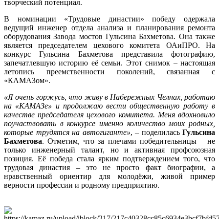
творческий потенциал.
В номинации «Трудовые династии» победу одержала
ведущий инженер отдела анализа и планирования ремонта
оборудования Завода мостов Гульсина Бахметова. Она также
является председателем цехового комитета ОАиПРО. На
конкурс Гульсина Бахметова представила фотографию,
запечатлевшую историю её семьи. Этот снимок – настоящая
летопись преемственности поколений, связанная с
«КАМАЗом».
«Я очень горжусь, что живу в Набережных Челнах, работаю
на «КАМАЗе» и продолжаю вести общественную работу в
качестве председателя цехового комитета. Меня вдохновило
поучаствовать в конкурсе именно количество моих родных,
которые трудятся на автогиганте»
, – поделилась
Гульсина
Бахметова
. Отметим, что за плечами победительницы – не
только инженерный талант, но и активная профсоюзная
позиция. Её победа стала ярким подтверждением того, что
трудовая династия – это не просто факт биографии, а
нравственный ориентир для молодёжи, живой пример
верности профессии и родному предприятию.