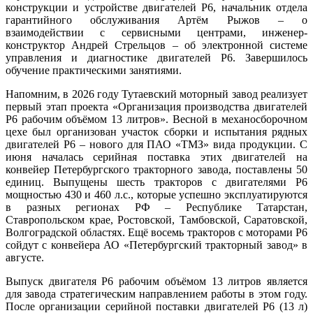
конструкции и устройстве двигателей Р6, начальник отдела
гарантийного обслуживания Артём Рыжов – о
взаимодействии с сервисными центрами, инженер-
конструктор Андрей Стрельцов – об электронной системе
управления и диагностике двигателей Р6. Завершилось
обучение практическими занятиями.
Напомним, в 2026 году Тутаевский моторный завод реализует
первый этап проекта «Организация производства двигателей
Р6 рабочим объёмом 13 литров». Весной в механосборочном
цехе был организован участок сборки и испытания рядных
двигателей Р6 – нового для ПАО «ТМЗ» вида продукции. С
июня началась серийная поставка этих двигателей на
конвейер Петербургского тракторного завода, поставлены 50
единиц. Выпущены шесть тракторов с двигателями Р6
мощностью 430 и 460 л.с., которые успешно эксплуатируются
в разных регионах РФ – Республике Татарстан,
Ставропольском крае, Ростовской, Тамбовской, Саратовской,
Волгоградской областях. Ещё восемь тракторов с моторами Р6
сойдут с конвейера АО «Петербургский тракторный завод» в
августе.
Выпуск двигателя Р6 рабочим объёмом 13 литров является
для завода стратегическим направлением работы в этом году.
После организации серийной поставки двигателей Р6 (13 л)