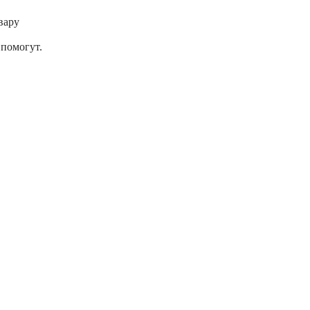
вару
помогут.