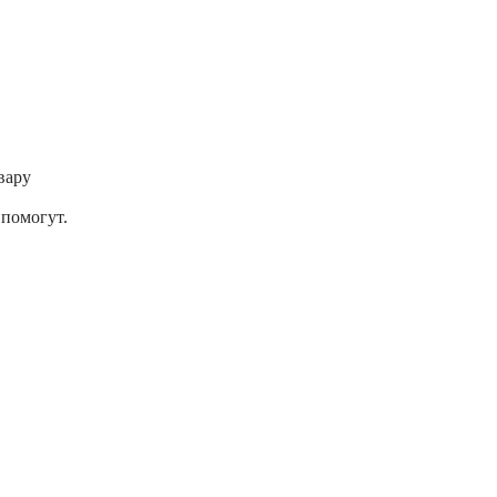
вару
помогут.