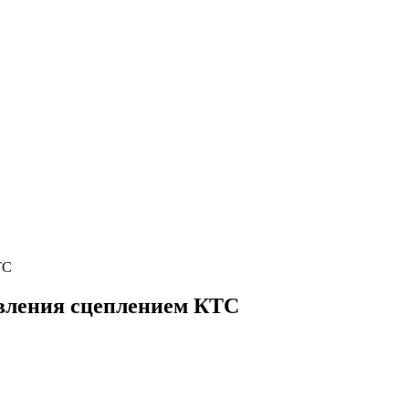
ТС
авления сцеплением КТС