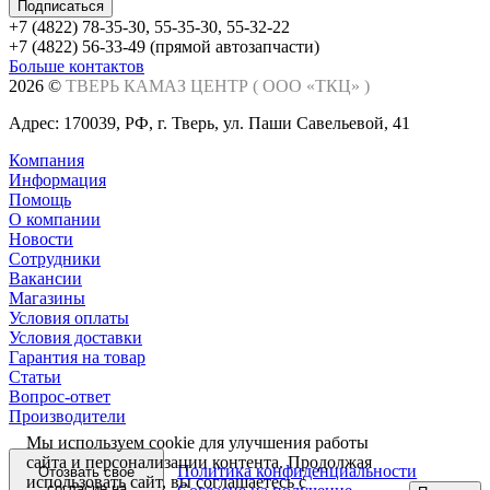
+7 (4822) 78-35-30, 55-35-30, 55-32-22
+7 (4822) 56-33-49 (прямой автозапчасти)
Больше контактов
Заказать звонок
2026 ©
ТВЕРЬ КАМАЗ ЦЕНТР (
ООО «ТКЦ»
)
Адрес: 170039, РФ, г. Тверь, ул. Паши Савельевой, 41
Компания
Информация
Помощь
О компании
Новости
Сотрудники
Вакансии
Магазины
Условия оплаты
Условия доставки
Гарантия на товар
Статьи
Вопрос-ответ
Производители
Мы используем cookie для улучшения работы
сайта и персонализации контента. Продолжая
Политика конфиденциальности
Отозвать свое
использовать сайт, вы соглашаетесь с
согласие на